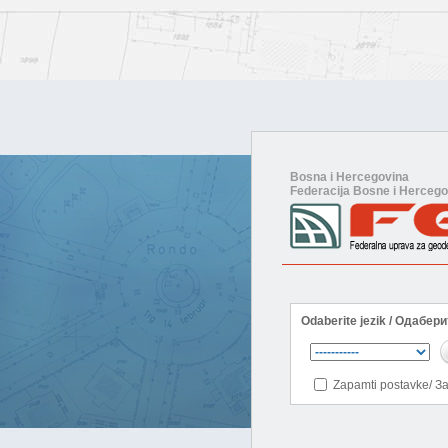
Bosna i Hercegovina
Federacija Bosne i Hercego
Odaberite jezik / Одабер
Zapamti postavke/ 